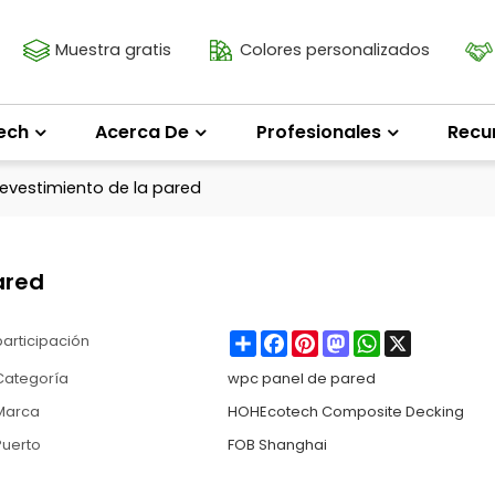
Muestra gratis
Colores personalizados
ech
Acerca De
Profesionales
Recu
evestimiento de la pared
ared
Share
Facebook
Pinterest
Mastodon
WhatsApp
X
participación
Categoría
wpc panel de pared
Marca
HOHEcotech Composite Decking
Puerto
FOB Shanghai