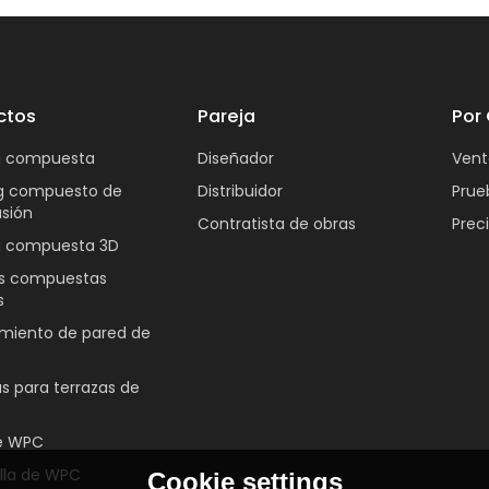
ctos
Pareja
Por
a compuesta
Diseñador
Vent
g compuesto de
Distribuidor
Prue
usión
Contratista de obras
Prec
a compuesta 3D
s compuestas
s
imiento de pared de
s para terrazas de
de WPC
illa de WPC
Cookie settings