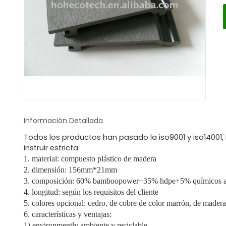
Información Detallada
Todos los productos han pasado la iso9001 y iso14001,
instruir estricta
1. material: compuesto plástico de madera
2. dimensión: 156mm*21mm
3. composición: 60% bamboopower+35% hdpe+5% químicos ad
4. longitud: según los requisitos del cliente
5. colores opcional: cedro, de cobre de color marrón, de madera
6. características y ventajas:
1) environmently ambiente y reciclable