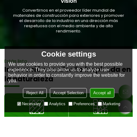
Visión
Convertirnos en el proveedor líder mundial de
materiales de construcción para exteriores y promover
el desarrollo de la industria en una dirección más
respetuosa con el medio ambiente y de alto
rendimiento.
Cookie settings
Estás listo
We use cookies to provide you with the best possible
Innovación en diseño inspirada en
experience. They also allow us to analyze user
behavior in order to constantly improve the website for
la naturaleza
you.
Reject All
Accept Selection
Accept all
Necessary
Analytics
Preferences
Marketing
Solicitar muestras
Selección de color