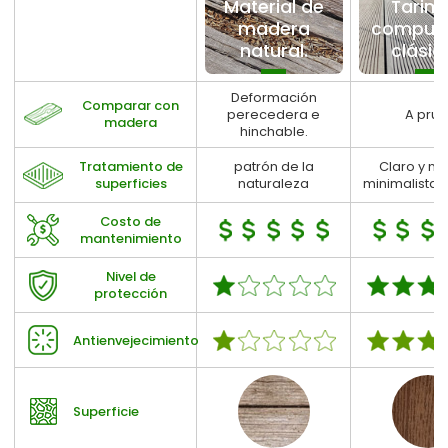
Material de
Tarim
madera
compue
natural.
clásic
Deformación
Comparar con
perecedera e
A prue
madera
hinchable.
Tratamiento de
patrón de la
Claro y nat
superficies
naturaleza
minimalista y
Costo de
mantenimiento
Nivel de
protección
Antienvejecimiento
Superficie