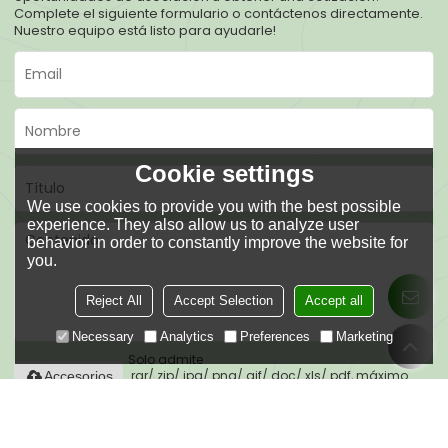
Complete el siguiente formulario o contáctenos directamente.
Nuestro equipo está listo para ayudarle!
Cookie settings
We use cookies to provide you with the best possible
experience. They also allow us to analyze user
behavior in order to constantly improve the website for
you.
Reject All
Accept Selection
Accept all
Necessary
Analytics
Preferences
Marketing
Solo admite
.rar/.zip/.jpg/.png/.gif/.doc/.xls/.pdf, máximo
Accesorios
20M
He leido y acepto los Términos y Condiciones de este servicio,