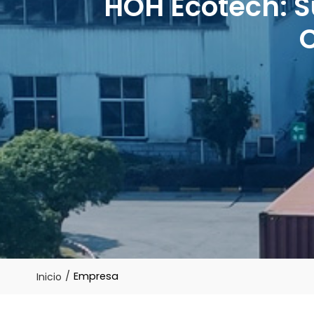
HOH
Ecotech: S
/
Empresa
Inicio