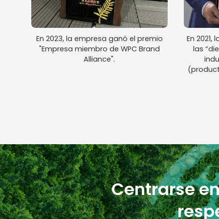
En 2023, la empresa ganó el premio
En 2021,
"Empresa miembro de WPC Brand
las “di
Alliance".
indu
(product
Centrarse en
resp