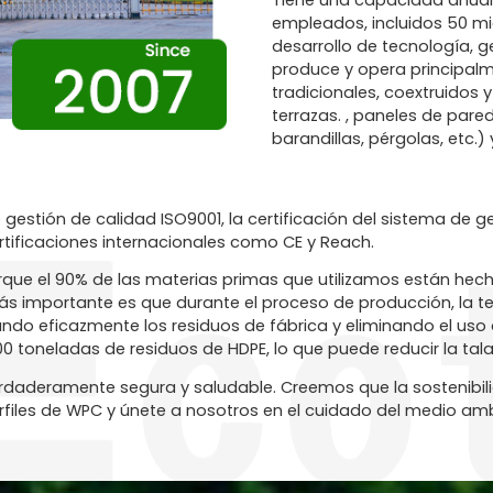
Tiene una capacidad anual
empleados, incluidos 50 mi
desarrollo de tecnología, 
produce y opera principalm
tradicionales, coextruidos 
terrazas. , paneles de pared
barandillas, pérgolas, etc.)
stión de calidad ISO9001, la certificación del sistema de ge
tificaciones internacionales como CE y Reach.
e el 90% de las materias primas que utilizamos están hecha
s importante es que durante el proceso de producción, la t
ando eficazmente los residuos de fábrica y eliminando el us
00 toneladas de residuos de HDPE, lo que puede reducir la ta
deramente segura y saludable. Creemos que la sostenibilidad
files de WPC y únete a nosotros en el cuidado del medio ambie