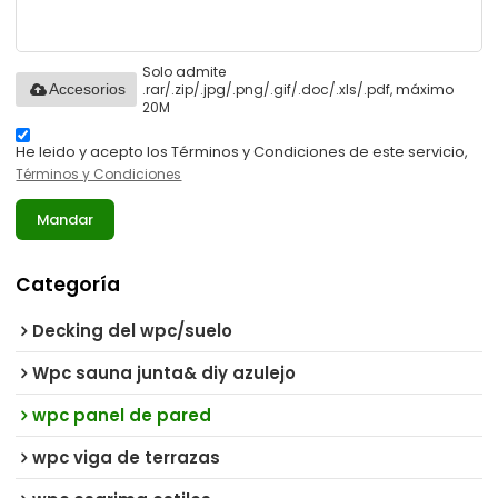
Solo admite
.rar/.zip/.jpg/.png/.gif/.doc/.xls/.pdf, máximo
Accesorios
20M
He leido y acepto los Términos y Condiciones de este servicio,
Términos y Condiciones
Mandar
Categoría
Decking del wpc/suelo
Wpc sauna junta& diy azulejo
wpc panel de pared
wpc viga de terrazas