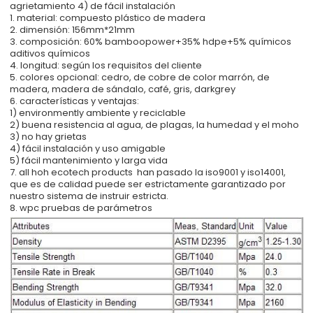
agrietamiento 4) de fácil instalación
1. material: compuesto plástico de madera
2. dimensión: 156mm*21mm
3. composición: 60% bamboopower+35% hdpe+5% químicos
aditivos químicos
4. longitud: según los requisitos del cliente
5. colores opcional: cedro, de cobre de color marrón, de
madera, madera de sándalo, café, gris, darkgrey
6. características y ventajas:
1) environmently ambiente y reciclable
2) buena resistencia al agua, de plagas, la humedad y el moho
3) no hay grietas
4) fácil instalación y uso amigable
5) fácil mantenimiento y larga vida
7. all hoh ecotech products han pasado la iso9001 y iso14001,
que es de calidad puede ser estrictamente garantizado por
nuestro sistema de instruir estricta.
8. wpc pruebas de parámetros