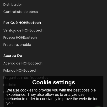
Distribuidor
Contratista de obras
Por Qué HOHEcotech
Ventaja de HOHEcotech
Prueba HOHEcotech
Precio razonable
Acerca De
Acerca de HOHEcotech
Fábrica HOHEcotech
Preguntas más frecuentes
Cookie settings
Noticias
We use cookies to provide you with the best possible
Descargar
experience. They also allow us to analyze user
behavior in order to constantly improve the website for
Contáctenos
you.