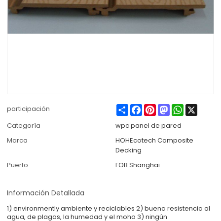
Share
Facebook
Pinterest
Mastodon
WhatsApp
X
participación
Categoría
wpc panel de pared
Marca
HOHEcotech Composite
Decking
Puerto
FOB Shanghai
Información Detallada
1) environmently ambiente y reciclables 2) buena resistencia al
agua, de plagas, la humedad y el moho 3) ningún