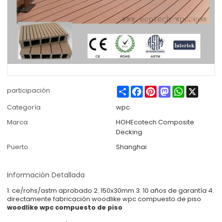
Share
Facebook
Pinterest
Mastodon
WhatsApp
X
participación
Categoría
wpc
Marca
HOHEcotech Composite
Decking
Puerto
Shanghai
Información Detallada
1. ce/rohs/astm aprobado 2. 150x30mm 3. 10 años de garantía 4.
directamente fabricación woodlike wpc compuesto de piso
woodlike wpc compuesto de piso