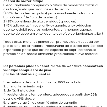
acerca de material wpc
El eco- ambiente compuesto plástico de madera terrazas al
aire libre/suelo que produce es de hecho
1) 60% de madera en polvo( profesionalmente tratada de
bambú seco/de fibra de madera)
2) 35% polietileno de alta densidad( grado un)
3) 5% aditivos químicos( anti- uv agente, anti- oxidación
agente, estabilizadores, colorantes, anti hongos agente,
agente de acoplamiento, agente de refuerzo, lubricantes... Etc.)
Todas estas materias primas son premezclado y sacada por
profesional de la madera- maquinaria de plástico con técnicas
especiales, por lo que es una especie de baja- carbono, la
protección del medio ambiente y reciclables nuevo material.
las personas pueden beneficiarse de woodlike hohecotech
vida wpc compuesto de piso
por los atributos siguientes
1. respetuoso del medio ambiente, 100% reciclado.
2. un mantenimiento bajo
3. de fácilinstalación
4. resistencia a la temperatura, adecuados a partir de- 29&
deg; a c +51& deg; c
5. larga- duración de usar( 10 años de garantía)
6. agua- una prueba, la humedad- a prueba de, deinsectos- a