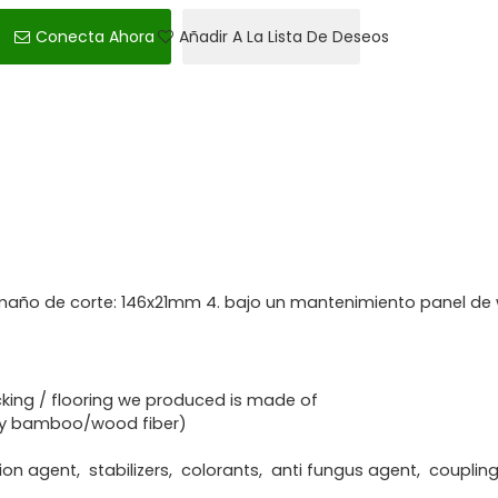
Conecta Ahora
Añadir A La Lista De Deseos
tamaño de corte: 146x21mm 4. bajo un mantenimiento panel de
king / flooring we produced is made of
ry bamboo/wood fiber)
ion agent, stabilizers, colorants, anti fungus agent, couplin