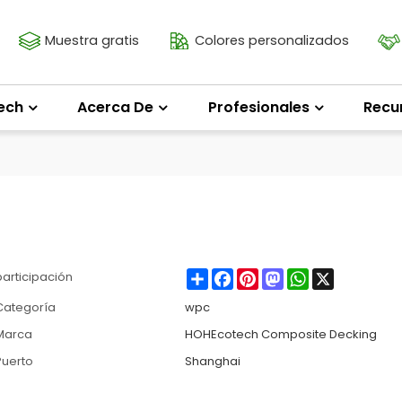
Muestra gratis
Colores personalizados
ech
Acerca De
Profesionales
Recu
Share
Facebook
Pinterest
Mastodon
WhatsApp
X
participación
Categoría
wpc
Marca
HOHEcotech Composite Decking
Puerto
Shanghai