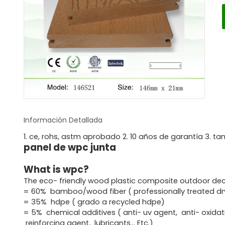
Información Detallada
1. ce, rohs, astm aprobado 2. 10 años de garantía 3. 
panel de wpc junta
What is wpc?
The eco- friendly wood plastic composite outdoor dec
= 60% bamboo/wood fiber ( professionally treated d
= 35% hdpe ( grado a recycled hdpe)
= 5% chemical additives ( anti- uv agent, anti- oxidat
reinforcing agent, lubricants... Etc.)