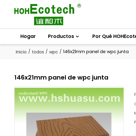
Hogar
Productos
Por Qué HOHEcot
/
/
/
146x21mm panel de wpc junta
Inicio
todos
wpc
146x21mm panel de wpc junta