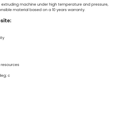
ic extruding machine under high temperature and pressure,
ponsible material based on a 10 years warranty.
site:
ity
t resources
deg; c