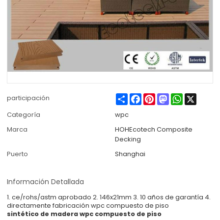
Share
Facebook
Pinterest
Mastodon
WhatsApp
X
participación
Categoría
wpc
Marca
HOHEcotech Composite
Decking
Puerto
Shanghai
Información Detallada
1. ce/rohs/astm aprobado 2. 146x21mm 3. 10 años de garantía 4.
directamente fabricación wpc compuesto de piso
sintético de madera wpc compuesto de piso