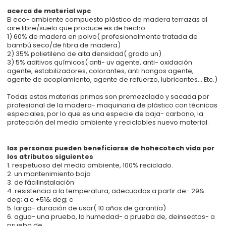
acerca de material wpc
El eco- ambiente compuesto plástico de madera terrazas al
aire libre/suelo que produce es de hecho
1) 60% de madera en polvo( profesionalmente tratada de
bambú seco/de fibra de madera)
2) 35% polietileno de alta densidad( grado un)
3) 5% aditivos químicos( anti- uv agente, anti- oxidación
agente, estabilizadores, colorantes, anti hongos agente,
agente de acoplamiento, agente de refuerzo, lubricantes... Etc.)
Todas estas materias primas son premezclado y sacada por
profesional de la madera- maquinaria de plástico con técnicas
especiales, por lo que es una especie de baja- carbono, la
protección del medio ambiente y reciclables nuevo material.
las personas pueden beneficiarse de hohecotech vida por
los atributos siguientes
1. respetuoso del medio ambiente, 100% reciclado.
2. un mantenimiento bajo
3. de fácilinstalación
4. resistencia a la temperatura, adecuados a partir de- 29&
deg; a c +51& deg; c
5. larga- duración de usar( 10 años de garantía)
6. agua- una prueba, la humedad- a prueba de, deinsectos- a
prueba de