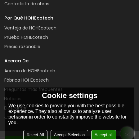
Contratista de obras
Por Qué HOHEcotech
Ventaja de HOHEcotech
Prueba HOHEcotech
Precio razonable
Acerca De
Acerca de HOHEcotech
Fábrica HOHEcotech
Preguntas más frecuentes
Cookie settings
Noticias
We use cookies to provide you with the best possible
Descargar
experience. They also allow us to analyze user
behavior in order to constantly improve the website for
Contáctenos
you.
Reject All
Accept Selection
Accept all