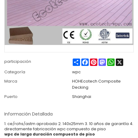
Share
Facebook
Pinterest
Mastodon
WhatsApp
X
participación
Categoría
wpc
Marca
HOHEcotech Composite
Decking
Puerto
Shanghai
Información Detallada
1. ce/rohs/astm aprobado 2. 140x25mm 3. 10 años de garantía 4.
directamente fabricación wpc compuesto de piso
wpc de larga duración compuesto de piso