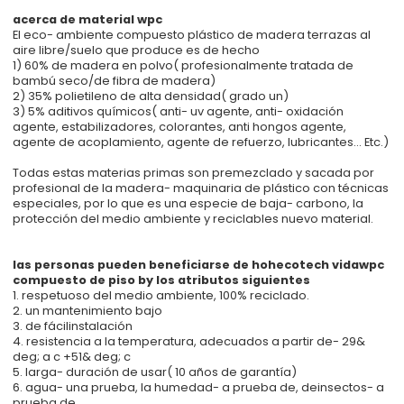
acerca de material wpc
El eco- ambiente compuesto plástico de madera terrazas al
aire libre/suelo que produce es de hecho
1) 60% de madera en polvo( profesionalmente tratada de
bambú seco/de fibra de madera)
2) 35% polietileno de alta densidad( grado un)
3) 5% aditivos químicos( anti- uv agente, anti- oxidación
agente, estabilizadores, colorantes, anti hongos agente,
agente de acoplamiento, agente de refuerzo, lubricantes... Etc.)
Todas estas materias primas son premezclado y sacada por
profesional de la madera- maquinaria de plástico con técnicas
especiales, por lo que es una especie de baja- carbono, la
protección del medio ambiente y reciclables nuevo material.
las personas pueden beneficiarse de hohecotech vida
wpc
compuesto de piso
by los atributos siguientes
1. respetuoso del medio ambiente, 100% reciclado.
2. un mantenimiento bajo
3. de fácilinstalación
4. resistencia a la temperatura, adecuados a partir de- 29&
deg; a c +51& deg; c
5. larga- duración de usar( 10 años de garantía)
6. agua- una prueba, la humedad- a prueba de, deinsectos- a
prueba de