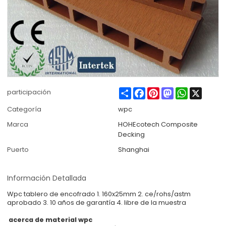
Share
Facebook
Pinterest
Mastodon
WhatsApp
X
participación
Categoría
wpc
Marca
HOHEcotech Composite
Decking
Puerto
Shanghai
Información Detallada
Wpc tablero de encofrado 1. 160x25mm 2. ce/rohs/astm
aprobado 3. 10 años de garantía 4. libre de la muestra
acerca de material wpc