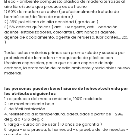
El eco - ambiente compuesto plástico de madera terrazas al
aire libre/suelo que produce es de hecho
1) 60% de madera en polvo ( profesionalmente tratada de
bambú seco/de fibra de madera )
2) 35% polietileno de alta densidad ( grado un )
3) 5% aditivos químicos ( anti - uv agente, anti - oxidación
agente, estabilizadores, colorantes, anti hongos agente,
agente de acoplamiento, agente de refuerzo, lubricantes... Etc.
)
Todas estas materias primas son premezclado y sacada por
profesional de la madera - maquinaria de plástico con
técnicas especiales, por lo que es una especie de baja -
carbono, la protección del medio ambiente y reciclables nuevo
material.
las personas pueden beneficiarse de hohecotech vida por
los atributos siguientes
1. respetuoso del medio ambiente, 100% reciclado.
2. un mantenimiento bajo
3. de fácil instalación
4. resistencia a la temperatura, adecuados a partir de - 29&
deg; a c +51& deg; c
5. larga - duración de usar ( 10 años de garantía )
6. agua - una prueba, la humedad - a prueba de, de insectos -
a prueba de