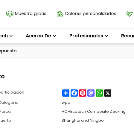
Muestra gratis
Colores personalizados
ech
Acerca De
Profesionales
Recu
ompuesto
to
Share
Facebook
Pinterest
Mastodon
WhatsApp
X
participación
Categoría
wpc
Marca
HOHEcotech Composite Decking
Puerto
Shanghai and Ningbo