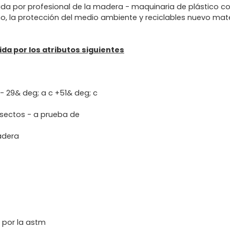
a por profesional de la madera - maquinaria de plástico co
o, la protección del medio ambiente y reciclables nuevo mate
da por los atributos siguientes
 - 29& deg; a c +51& deg; c
nsectos - a prueba de
radera
a por la astm