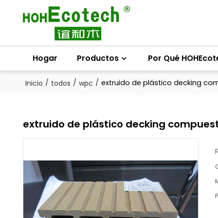
Hogar
Productos
Por Qué HOHEcot
/
/
/
extruido de plástico decking c
Inicio
todos
wpc
extruido de plástico decking compues