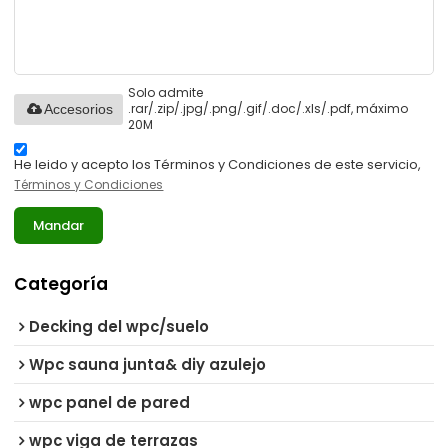
Solo admite
.rar/.zip/.jpg/.png/.gif/.doc/.xls/.pdf, máximo
Accesorios
20M
He leido y acepto los Términos y Condiciones de este servicio,
Términos y Condiciones
Mandar
Categoría
Decking del wpc/suelo
Wpc sauna junta& diy azulejo
wpc panel de pared
wpc viga de terrazas