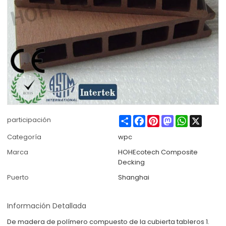
Share
Facebook
Pinterest
Mastodon
WhatsApp
X
participación
Categoría
wpc
Marca
HOHEcotech Composite
Decking
Puerto
Shanghai
Información Detallada
De madera de polímero compuesto de la cubierta tableros 1.