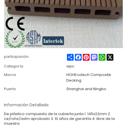
Share
Facebook
Pinterest
Mastodon
WhatsApp
X
participación
Categoría
wpc
Marca
HOHEcotech Composite
Decking
Puerto
Shanghai and Ningbo
Información Detallada
De plástico compuesto de la cubierta junta 1. 145x22mm 2.
ce/rohs/astm aprobado 3. 10 años de garantía 4. libre de la
muestra