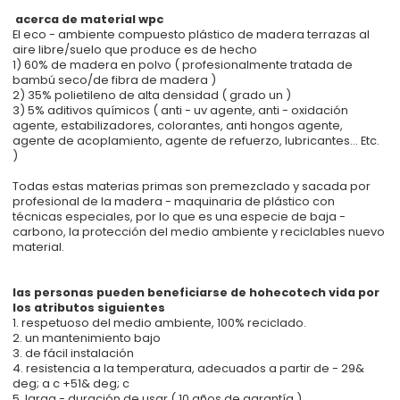
acerca de material wpc
El eco - ambiente compuesto plástico de madera terrazas al
aire libre/suelo que produce es de hecho
1) 60% de madera en polvo ( profesionalmente tratada de
bambú seco/de fibra de madera )
2) 35% polietileno de alta densidad ( grado un )
3) 5% aditivos químicos ( anti - uv agente, anti - oxidación
agente, estabilizadores, colorantes, anti hongos agente,
agente de acoplamiento, agente de refuerzo, lubricantes... Etc.
)
Todas estas materias primas son premezclado y sacada por
profesional de la madera - maquinaria de plástico con
técnicas especiales, por lo que es una especie de baja -
carbono, la protección del medio ambiente y reciclables nuevo
material.
las personas pueden beneficiarse de hohecotech vida por
los atributos siguientes
1. respetuoso del medio ambiente, 100% reciclado.
2. un mantenimiento bajo
3. de fácil instalación
4. resistencia a la temperatura, adecuados a partir de - 29&
deg; a c +51& deg; c
5. larga - duración de usar ( 10 años de garantía )