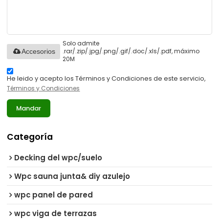
Solo admite
.rar/.zip/.jpg/.png/.gif/.doc/.xls/.pdf, máximo
Accesorios
20M
He leido y acepto los Términos y Condiciones de este servicio,
Términos y Condiciones
Mandar
Categoría
Decking del wpc/suelo
Wpc sauna junta& diy azulejo
wpc panel de pared
wpc viga de terrazas