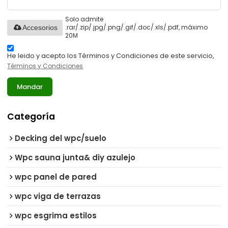
Solo admite
.rar/.zip/.jpg/.png/.gif/.doc/.xls/.pdf, máximo
Accesorios
20M
He leido y acepto los Términos y Condiciones de este servicio,
Términos y Condiciones
Mandar
Categoría
Decking del wpc/suelo
Wpc sauna junta& diy azulejo
wpc panel de pared
wpc viga de terrazas
wpc esgrima estilos