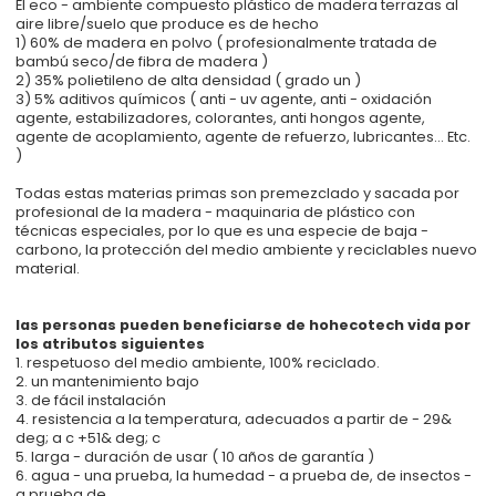
El eco - ambiente compuesto plástico de madera terrazas al
aire libre/suelo que produce es de hecho
1) 60% de madera en polvo ( profesionalmente tratada de
bambú seco/de fibra de madera )
2) 35% polietileno de alta densidad ( grado un )
3) 5% aditivos químicos ( anti - uv agente, anti - oxidación
agente, estabilizadores, colorantes, anti hongos agente,
agente de acoplamiento, agente de refuerzo, lubricantes... Etc.
)
Todas estas materias primas son premezclado y sacada por
profesional de la madera - maquinaria de plástico con
técnicas especiales, por lo que es una especie de baja -
carbono, la protección del medio ambiente y reciclables nuevo
material.
las personas pueden beneficiarse de hohecotech vida por
los atributos siguientes
1. respetuoso del medio ambiente, 100% reciclado.
2. un mantenimiento bajo
3. de fácil instalación
4. resistencia a la temperatura, adecuados a partir de - 29&
deg; a c +51& deg; c
5. larga - duración de usar ( 10 años de garantía )
6. agua - una prueba, la humedad - a prueba de, de insectos -
a prueba de