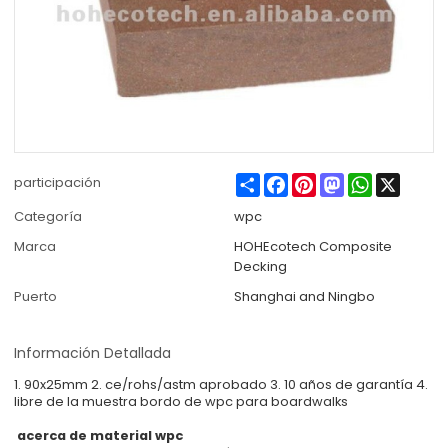
Share
Facebook
Pinterest
Mastodon
WhatsApp
X
participación
Categoría
wpc
Marca
HOHEcotech Composite
Decking
Puerto
Shanghai and Ningbo
Información Detallada
1. 90x25mm 2. ce/rohs/astm aprobado 3. 10 años de garantía 4.
libre de la muestra bordo de wpc para boardwalks
acerca de material wpc