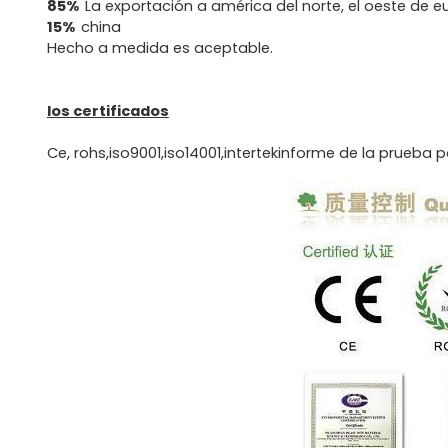
85%
La exportación a américa del norte, el oeste de e
15%
china
Hecho a medida es aceptable.
los certificados
Ce, rohs,iso9001,iso14001,intertekinforme de la prueba 