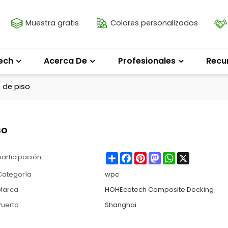
Muestra gratis
Colores personalizados
ech
Acerca De
Profesionales
Recu
 de piso
so
Share
Facebook
Pinterest
Mastodon
WhatsApp
X
participación
Categoría
wpc
Marca
HOHEcotech Composite Decking
Puerto
Shanghai