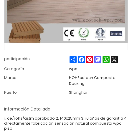
Share
Facebook
Pinterest
Mastodon
WhatsApp
X
participación
Categoría
wpc
Marca
HOHEcotech Composite
Decking
Puerto
Shanghai
Información Detallada
1. ce/rohs/astm aprobado 2. 140x25mm 3. 10 años de garantía 4.
directamente fabricación sensación natural compuesta wpc
piso