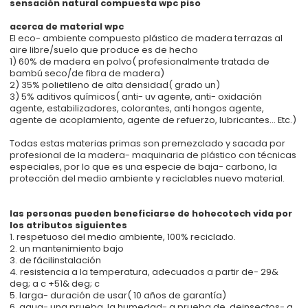
sensación natural compuesta wpc piso
acerca de material wpc
El eco- ambiente compuesto plástico de madera terrazas al
aire libre/suelo que produce es de hecho
1) 60% de madera en polvo( profesionalmente tratada de
bambú seco/de fibra de madera)
2) 35% polietileno de alta densidad( grado un)
3) 5% aditivos químicos( anti- uv agente, anti- oxidación
agente, estabilizadores, colorantes, anti hongos agente,
agente de acoplamiento, agente de refuerzo, lubricantes... Etc.)
Todas estas materias primas son premezclado y sacada por
profesional de la madera- maquinaria de plástico con técnicas
especiales, por lo que es una especie de baja- carbono, la
protección del medio ambiente y reciclables nuevo material.
las personas pueden beneficiarse de hohecotech vida por
los atributos siguientes
1. respetuoso del medio ambiente, 100% reciclado.
2. un mantenimiento bajo
3. de fácilinstalación
4. resistencia a la temperatura, adecuados a partir de- 29&
deg; a c +51& deg; c
5. larga- duración de usar( 10 años de garantía)
6. agua- una prueba, la humedad- a prueba de, deinsectos- a