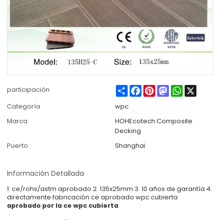
Share
Facebook
Pinterest
Mastodon
WhatsApp
X
participación
Categoría
wpc
Marca
HOHEcotech Composite
Decking
Puerto
Shanghai
Información Detallada
1. ce/rohs/astm aprobado 2. 135x25mm 3. 10 años de garantía 4.
directamente fabricación ce aprobado wpc cubierta
aprobado por la ce wpc cubierta