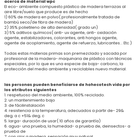
acerca de material wpc
El eco- ambiente compuesto plástico de madera terrazas al
aire libre/suelo que produce es de hecho
1) 60% de madera en polvo( profesionalmente tratada de
bambú seco/de fibra de madera)
2) 35% polietileno de alta densidad( grado un)
3) 5% aditivos químicos( anti- uv agente, anti- oxidación
agente, estabilizadores, colorantes, anti hongos agente,
agente de acoplamiento, agente de refuerzo, lubricantes... Etc.)
Todas estas materias primas son premezclado y sacada por
profesional de la madera- maquinaria de plástico con técnicas
especiales, por lo que es una especie de baja- carbono, la
protección del medio ambiente y reciclables nuevo material.
las personas pueden beneficiarse de hohecotech vida por
los atributos siguientes
1. respetuoso del medio ambiente, 100% reciclado.
2. un mantenimiento bajo
3. de fácilinstalación
4. resistencia a la temperatura, adecuados a partir de- 29&
deg; a c +51& deg; c
5. larga- duración de usar( 10 años de garantía)
6. agua- una prueba, la humedad- a prueba de, deinsectos- a
prueba de
7. con olor a madera, sensación muy natural