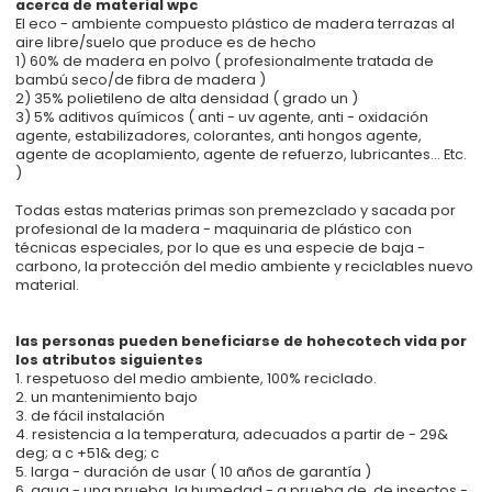
acerca de material wpc
El eco - ambiente compuesto plástico de madera terrazas al
aire libre/suelo que produce es de hecho
1) 60% de madera en polvo ( profesionalmente tratada de
bambú seco/de fibra de madera )
2) 35% polietileno de alta densidad ( grado un )
3) 5% aditivos químicos ( anti - uv agente, anti - oxidación
agente, estabilizadores, colorantes, anti hongos agente,
agente de acoplamiento, agente de refuerzo, lubricantes... Etc.
)
Todas estas materias primas son premezclado y sacada por
profesional de la madera - maquinaria de plástico con
técnicas especiales, por lo que es una especie de baja -
carbono, la protección del medio ambiente y reciclables nuevo
material.
las personas pueden beneficiarse de hohecotech vida por
los atributos siguientes
1. respetuoso del medio ambiente, 100% reciclado.
2. un mantenimiento bajo
3. de fácil instalación
4. resistencia a la temperatura, adecuados a partir de - 29&
deg; a c +51& deg; c
5. larga - duración de usar ( 10 años de garantía )
6. agua - una prueba, la humedad - a prueba de, de insectos -