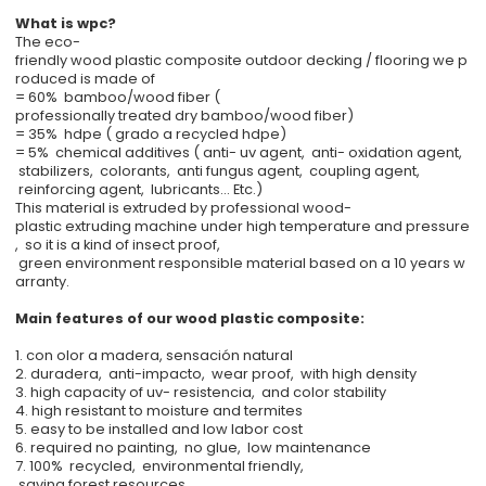
What is wpc?
The eco-
friendly wood plastic composite outdoor decking / flooring we p
roduced is made of
= 60% bamboo/wood fiber (
professionally treated dry bamboo/wood fiber)
= 35% hdpe ( grado a recycled hdpe)
= 5% chemical additives ( anti- uv agent, anti- oxidation agent,
stabilizers, colorants, anti fungus agent, coupling agent,
reinforcing agent, lubricants... Etc.)
This material is extruded by professional wood-
plastic extruding machine under high temperature and pressure
, so it is a kind of insect proof,
green environment responsible material based on a 10 years w
arranty.
Main features of our wood plastic composite:
1. con olor a madera, sensación natural
2. duradera, anti-impacto, wear proof, with high density
3. high capacity of uv- resistencia, and color stability
4. high resistant to moisture and termites
5. easy to be installed and low labor cost
6. required no painting, no glue, low maintenance
7. 100% recycled, environmental friendly,
saving forest resources