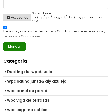
Solo admite
.rar/.zip/.jpg/.png/.gif/.doc/.xls/.pdf, máximo
Accesorios
20M
He leido y acepto los Términos y Condiciones de este servicio,
Términos y Condiciones
Mandar
Categoría
Decking del wpc/suelo
Wpc sauna junta& diy azulejo
wpc panel de pared
wpc viga de terrazas
wpc esgrima estilos