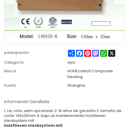
Share
Facebook
Pinterest
Mastodon
WhatsApp
X
participación
Categoría
wpc
Marca
HOHEcotech Composite
Decking
Puerto
Shanghai
Información Detallada
1. ce, rohs, astm aprobado 2. 10 años de garantía 3. tamaño de
corte: 140x25mm 4. bajo un mantenimiento holzfliesen
stecksystem mit
holzfliesen stecksystem mit