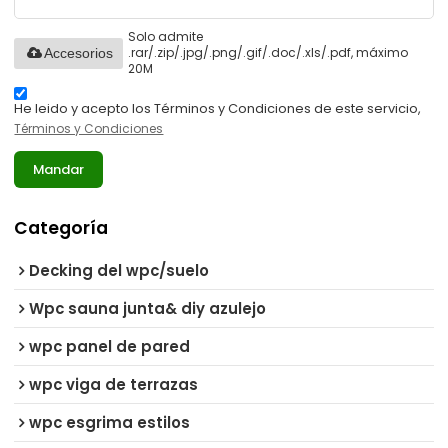
Solo admite
.rar/.zip/.jpg/.png/.gif/.doc/.xls/.pdf, máximo
Accesorios
20M
He leido y acepto los Términos y Condiciones de este servicio,
Términos y Condiciones
Mandar
Categoría
Decking del wpc/suelo
Wpc sauna junta& diy azulejo
wpc panel de pared
wpc viga de terrazas
wpc esgrima estilos