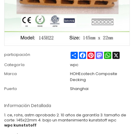
Share
Facebook
Pinterest
Mastodon
WhatsApp
X
participación
Categoría
wpc
Marca
HOHEcotech Composite
Decking
Puerto
Shanghai
Información Detallada
1. ce, rohs, astm aprobado 2. 10 años de garantía 3. tamaño de
corte: 145x22mm 4. bajo un mantenimiento kunststoff wpc
wpc kunststoff