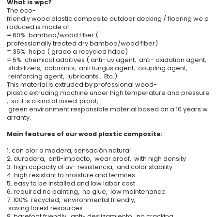
What is wpc?
The eco-
friendly wood plastic composite outdoor decking / flooring we p
roduced is made of
= 60% bamboo/wood fiber (
professionally treated dry bamboo/wood fiber)
= 35% hdpe ( grado a recycled hdpe)
= 5% chemical additives ( anti- uv agent, anti- oxidation agent,
stabilizers, colorants, anti fungus agent, coupling agent,
reinforcing agent, lubricants... Etc.)
This material is extruded by professional wood-
plastic extruding machine under high temperature and pressure
, so it is a kind of insect proof,
green environment responsible material based on a 10 years w
arranty.
Main features of our wood plastic composite:
1. con olor a madera, sensación natural
2. duradera, anti-impacto, wear proof, with high density
3. high capacity of uv- resistencia, and color stability
4. high resistant to moisture and termites
5. easy to be installed and low labor cost
6. required no painting, no glue, low maintenance
7. 100% recycled, environmental friendly,
saving forest resources
8. barefoot friendly, anti- deslizamiento, no cracking