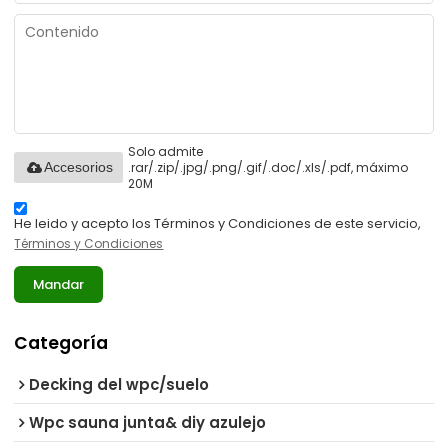
Solo admite
.rar/.zip/.jpg/.png/.gif/.doc/.xls/.pdf, máximo
Accesorios
20M
He leido y acepto los Términos y Condiciones de este servicio,
Términos y Condiciones
Mandar
Categoría
Decking del wpc/suelo
Wpc sauna junta& diy azulejo