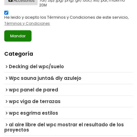
.rar/.zip/.jpg/.png/.gif/.doc/.xls/.pdf, máximo
Accesorios
20M
He leido y acepto los Términos y Condiciones de este servicio,
Términos y Condiciones
Mandar
Categoría
Decking del wpc/suelo
Wpc sauna junta& diy azulejo
wpc panel de pared
wpc viga de terrazas
wpc esgrima estilos
al aire libre del wpc mostrar el resultado de los
proyectos