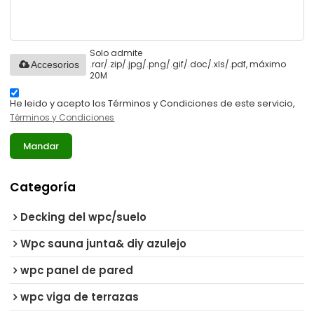
Solo admite
.rar/.zip/.jpg/.png/.gif/.doc/.xls/.pdf, máximo
Accesorios
20M
He leido y acepto los Términos y Condiciones de este servicio,
Términos y Condiciones
Mandar
Categoría
Decking del wpc/suelo
Wpc sauna junta& diy azulejo
wpc panel de pared
wpc viga de terrazas