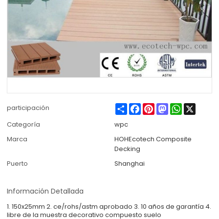
Share
Facebook
Pinterest
Mastodon
WhatsApp
X
participación
Categoría
wpc
Marca
HOHEcotech Composite
Decking
Puerto
Shanghai
Información Detallada
1. 150x25mm 2. ce/rohs/astm aprobado 3. 10 años de garantía 4.
libre de la muestra decorativo compuesto suelo