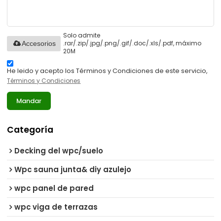
Solo admite
.rar/.zip/.jpg/.png/.gif/.doc/.xls/.pdf, máximo
Accesorios
20M
He leido y acepto los Términos y Condiciones de este servicio,
Términos y Condiciones
Mandar
Categoría
Decking del wpc/suelo
Wpc sauna junta& diy azulejo
wpc panel de pared
wpc viga de terrazas