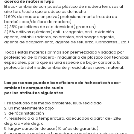
acerca de material wpc
El eco- ambiente compuesto plástico de madera terrazas al
aire libre/suelo que produce es de hecho
1) 60% de madera en polvo( profesionalmente tratada de
bambú seco/de fibra de madera)
2) 35% polietileno de alta densidad( grado un)
3) 5% aditivos químicos( anti- uv agente, anti- oxidación
agente, estabilizadores, colorantes, anti hongos agente,
agente de acoplamiento, agente de refuerzo, lubricantes... Etc.)
Todas estas materias primas son premezclado y sacada por
profesional de la madera- maquinaria de plástico con técnicas
especiales, por lo que es una especie de baja- carbono, la
protección del medio ambiente y reciclables nuevo material.
Las personas pueden beneficiarse de hohecotech eco-
ambiente compuesto suelo
por los atributos siguientes
1. respetuoso del medio ambiente, 100% reciclado.
2. un mantenimiento bajo
3. de fácilinstalación
4. resistencia a la temperatura, adecuados a partir de- 29&
deg; a c +51& deg; c
5. larga- duración de usar( 10 años de garantía)
6. agua- una prueba, la humedad- a prueba de, deinsectos- a