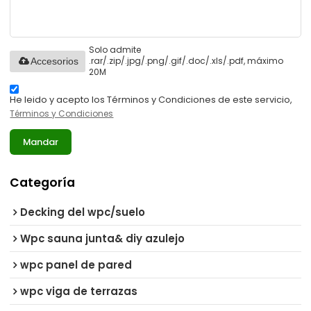
Solo admite
.rar/.zip/.jpg/.png/.gif/.doc/.xls/.pdf, máximo
Accesorios
20M
He leido y acepto los Términos y Condiciones de este servicio,
Términos y Condiciones
Mandar
Categoría
Decking del wpc/suelo
Wpc sauna junta& diy azulejo
wpc panel de pared
wpc viga de terrazas