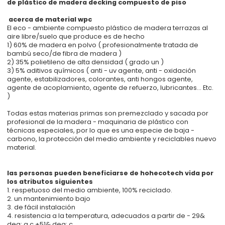
de plástico de madera decking compuesto de piso
acerca de material wpc
El eco - ambiente compuesto plástico de madera terrazas al
aire libre/suelo que produce es de hecho
1) 60% de madera en polvo ( profesionalmente tratada de
bambú seco/de fibra de madera )
2) 35% polietileno de alta densidad ( grado un )
3) 5% aditivos químicos ( anti - uv agente, anti - oxidación
agente, estabilizadores, colorantes, anti hongos agente,
agente de acoplamiento, agente de refuerzo, lubricantes... Etc.
)
Todas estas materias primas son premezclado y sacada por
profesional de la madera - maquinaria de plástico con
técnicas especiales, por lo que es una especie de baja -
carbono, la protección del medio ambiente y reciclables nuevo
material.
las personas pueden beneficiarse de hohecotech vida por
los atributos siguientes
1. respetuoso del medio ambiente, 100% reciclado.
2. un mantenimiento bajo
3. de fácil instalación
4. resistencia a la temperatura, adecuados a partir de - 29&
deg; a c +51& deg; c