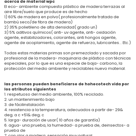
acerca de material wpc
El eco- ambiente compuesto plástico de madera terrazas al
aire libre/suelo que produce es de hecho
1) 60% de madera en polvo( profesionalmente tratada de
bambú seco/de fibra de madera)
2) 35% polietileno de alta densidad( grado un)
3) 5% aditivos químicos( anti- uv agente, anti- oxidación
agente, estabilizadores, colorantes, anti hongos agente,
agente de acoplamiento, agente de refuerzo, lubricantes... Etc.)
Todas estas materias primas son premezclado y sacada por
profesional de la madera- maquinaria de plástico con técnicas
especiales, por lo que es una especie de baja- carbono, la
protección del medio ambiente y reciclables nuevo material.
las personas pueden beneficiarse de hohecotech vida por
los atributos siguientes
1. respetuoso del medio ambiente, 100% reciclado.
2. un mantenimiento bajo
3. de fácilinstalación
4. resistencia a la temperatura, adecuados a partir de- 29&
deg; a c +51& deg; c
5. larga- duración de usar( 10 años de garantía)
6. agua- una prueba, la humedad- a prueba de, deinsectos- a
prueba de
7. con olor a madera, sensación muy natural