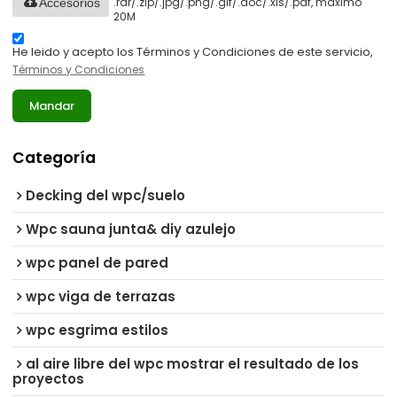
.rar/.zip/.jpg/.png/.gif/.doc/.xls/.pdf, máximo
Accesorios
20M
He leido y acepto los Términos y Condiciones de este servicio,
Términos y Condiciones
Mandar
Categoría
Decking del wpc/suelo
Wpc sauna junta& diy azulejo
wpc panel de pared
wpc viga de terrazas
wpc esgrima estilos
al aire libre del wpc mostrar el resultado de los
proyectos