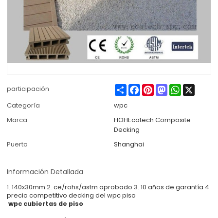
Share
Facebook
Pinterest
Mastodon
WhatsApp
X
participación
Categoría
wpc
Marca
HOHEcotech Composite
Decking
Puerto
Shanghai
Información Detallada
1. 140x30mm 2. ce/rohs/astm aprobado 3. 10 años de garantía 4.
precio competitivo decking del wpc piso
wpc cubiertas de piso