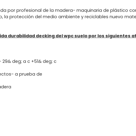
a por profesional de la madera- maquinaria de plástico co
, la protección del medio ambiente y reciclables nuevo mater
a durabilidad decking del wpc suelo por los siguientes a
- 29& deg; a c +51& deg; c
ectos- a prueba de
radera