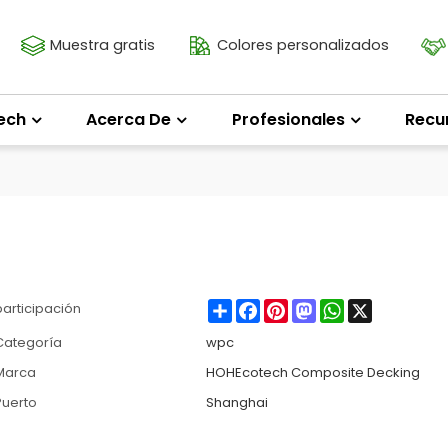
Muestra gratis
Colores personalizados
ech
Acerca De
Profesionales
Recu
Share
Facebook
Pinterest
Mastodon
WhatsApp
X
participación
Categoría
wpc
Marca
HOHEcotech Composite Decking
Puerto
Shanghai