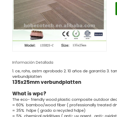
Información Detallada
1. ce, rohs, astm aprobado 2. 10 años de garantía 3.
verbundplatten
135x25mm verbundplatten
What is wpc?
The eco- friendly wood plastic composite outdoor dec
= 60% bamboo/wood fiber ( professionally treated d
= 35% hdpe ( grado a recycled hdpe)
= 5% chemical additives ( anti- uv agent, anti- oxidat