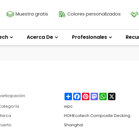
Muestra gratis
Colores personalizados
ech
Acerca De
Profesionales
Recu
Share
Facebook
Pinterest
Mastodon
WhatsApp
X
participación
Categoría
wpc
Marca
HOHEcotech Composite Decking
Puerto
Shanghai