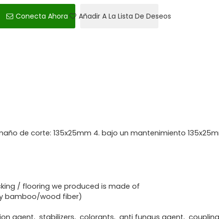
Conecta Ahora
Añadir A La Lista De Deseos
 tamaño de corte: 135x25mm 4. bajo un mantenimiento 135x25
king / flooring we produced is made of
ry bamboo/wood fiber)
ion agent, stabilizers, colorants, anti fungus agent, couplin