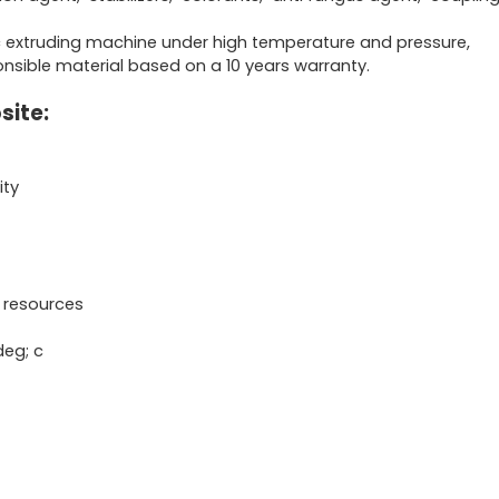
ic extruding machine under high temperature and pressure,
ponsible material based on a 10 years warranty.
site:
ity
t resources
deg; c