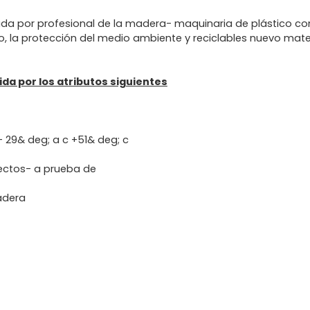
a por profesional de la madera- maquinaria de plástico co
, la protección del medio ambiente y reciclables nuevo mater
da por los atributos siguientes
- 29& deg; a c +51& deg; c
ectos- a prueba de
radera