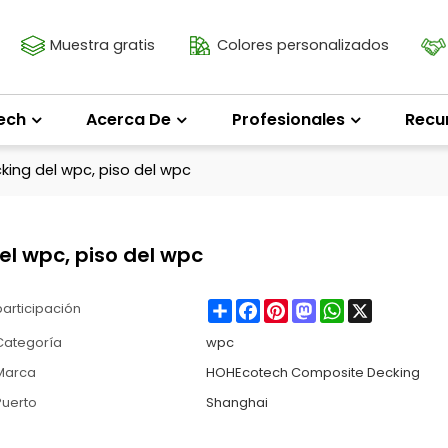
Muestra gratis
Colores personalizados
ech
Acerca De
Profesionales
Recu
cking del wpc, piso del wpc
el wpc, piso del wpc
Share
Facebook
Pinterest
Mastodon
WhatsApp
X
participación
Categoría
wpc
Marca
HOHEcotech Composite Decking
Puerto
Shanghai