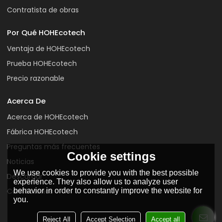
Contratista de obras
Por Qué HOHEcotech
Ventaja de HOHEcotech
Prueba HOHEcotech
Precio razonable
Acerca De
Acerca de HOHEcotech
Fábrica HOHEcotech
Preguntas más frecuentes
Cookie settings
Noticias
We use cookies to provide you with the best possible
Descargar
experience. They also allow us to analyze user
behavior in order to constantly improve the website for
Contáctenos
you.
Reject All
Accept Selection
Accept all