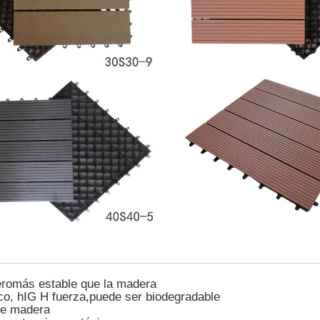
ero
más estable que la madera
co
, h
IG H
fuerza
,
puede
ser biodegradable
de madera