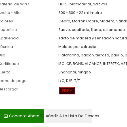
Material de WPC
HDPE, biomaterial, aditivos
Ancho * Alto
300 * 300 * 22 milímetro
Colores
Cedro, Marrón Cobre, Madera, Sándal
Superficie
Suave, cepillado, lijado, estampado
Apariencia
Tacto de madera y sensación natura
Técnica
Moldeo por extrusión
Uso
Plataforma, balcón, terraza, pasillo, p
Certificado
ISO, CE, ROHS, ALCANCE, INTERTEK, AS
Puerto
Shanghái, Ningbo
forma de pago
L/C, D/P, T/T
descargar
Conecta Ahora
Añadir A La Lista De Deseos