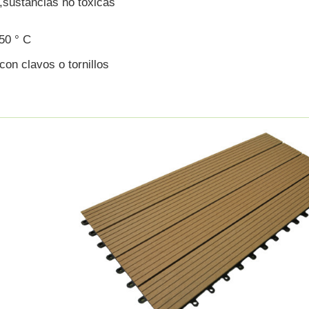
,
sustancias no tóxicas
5
0 ° C
 con clavos o tornillos