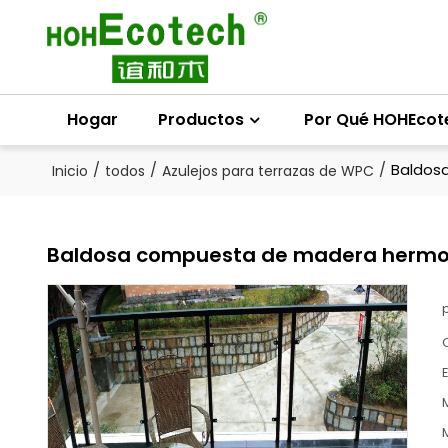
Hogar
Productos
Por Qué HOHEcot
/
/
/
Baldos
Inicio
todos
Azulejos para terrazas de WPC
Baldosa compuesta de madera hermos
E