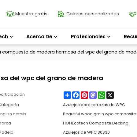
Muestra gratis
Colores personalizados
ech
Acerca De
Profesionales
Recu
a compuesta de madera hermosa del wpc del grano de mad
a del wpc del grano de madera
Share
Facebook
Pinterest
Mastodon
WhatsApp
X
participación
Categoría
Azulejos para terrazas de WPC
nglish details
Beautiful wood grain wpc composite 
Marca
HOHEcotech Composite Decking
Modelo
Azulejos de WPC 30S30