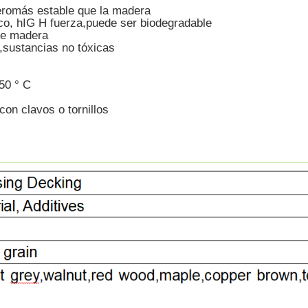
ero
más estable que la madera
co
, h
IG H
fuerza
,
puede
ser biodegradable
de madera
,
sustancias no tóxicas
5
0 ° C
 con clavos o tornillos