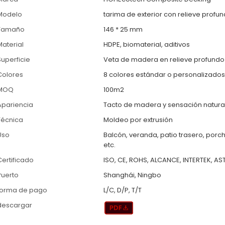
Modelo
tarima de exterior con relieve profu
Tamaño
146 * 25 mm
Material
HDPE, biomaterial, aditivos
Superficie
Veta de madera en relieve profundo
Colores
8 colores estándar o personalizado
MOQ
100m2
Apariencia
Tacto de madera y sensación natura
Técnica
Moldeo por extrusión
Uso
Balcón, veranda, patio trasero, porch
etc.
Certificado
ISO, CE, ROHS, ALCANCE, INTERTEK, AS
Puerto
Shanghái, Ningbo
forma de pago
L/C, D/P, T/T
descargar