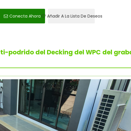
Conecta Ahora
Añadir A La Lista De Deseos
nti-podrido del Decking del WPC del gra