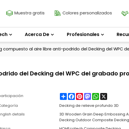
Muestra gratis
Colores personalizados
ech
Acerca De
Profesionales
Recu
g compuesto al aire libre anti-podrido del Decking del WPC
podrido del Decking del WPC del grabado pr
Share
Facebook
Pinterest
Mastodon
WhatsApp
X
participación
Categoría
Decking de relieve profundo 3D
nglish details
3D Wooden Grain Deep Embossing An
Decking Outdoor Composite Deckin
Marca
HOHEcotech Composite Decking