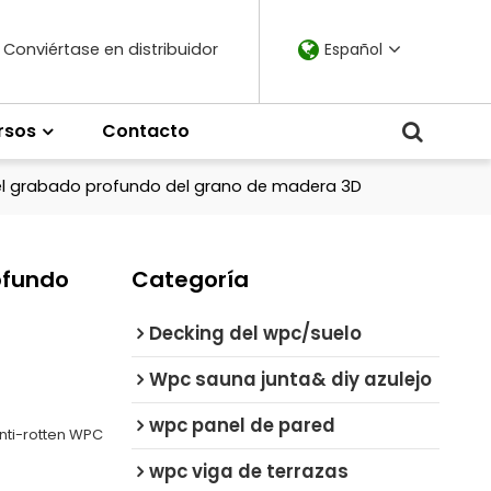
Conviértase en distribuidor
Español
rsos
Contacto
 del grabado profundo del grano de madera 3D
ofundo
Categoría
Decking del wpc/suelo
Wpc sauna junta& diy azulejo
wpc panel de pared
ti-rotten WPC
g
wpc viga de terrazas