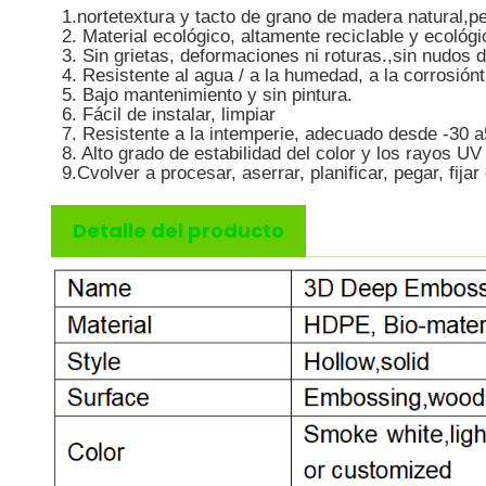
1.
norte
textura y tacto de grano de madera natural
,p
2. Material ecológico, altamente reciclable y ecológi
3. Sin grietas, deformaciones ni roturas.
,
sin nudos 
4. Resistente al agua / a la humedad, a la corrosión
t
5. Bajo mantenimiento y sin pintura.
6. Fácil de instalar, limpiar
7. Resistente a la intemperie, adecuado desde -
3
0 a
8. Alto grado de estabilidad del color y los rayos UV
9.C
volver a procesar, aserrar, planificar, pegar, fijar
Detalle del producto