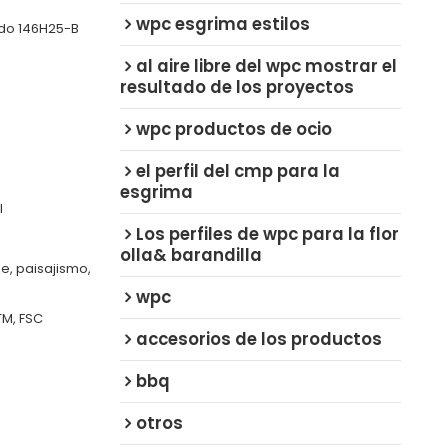
wpc esgrima estilos
ndo 146H25-B
al aire libre del wpc mostrar el
resultado de los proyectos
wpc productos de ocio
s
el perfil del cmp para la
esgrima
l
Los perfiles de wpc para la flor
olla& barandilla
e, paisajismo,
wpc
TM, FSC
accesorios de los productos
bbq
otros