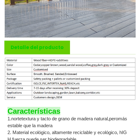
Detalle del producto
Características
1.
norte
textura y tacto de grano de madera natural
,pero
más
estable que la madera
2. Material ecológico, altamente reciclable y ecológico
, h
IG
H
fuerza
,
puede
ser biodegradable