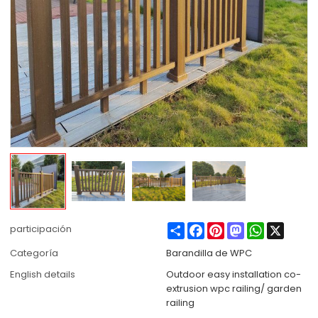
Share
Facebook
Pinterest
Mastodon
WhatsApp
X
participación
Categoría
Barandilla de WPC
English details
Outdoor easy installation co-
extrusion wpc railing/ garden
railing