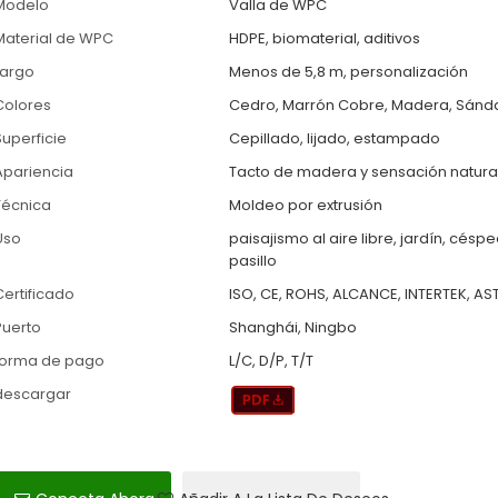
Modelo
Valla de WPC
Material de WPC
HDPE, biomaterial, aditivos
Largo
Menos de 5,8 m, personalización
Colores
Cedro, Marrón Cobre, Madera, Sándal
Superficie
Cepillado, lijado, estampado
Apariencia
Tacto de madera y sensación natura
Técnica
Moldeo por extrusión
Uso
paisajismo al aire libre, jardín, césp
pasillo
Certificado
ISO, CE, ROHS, ALCANCE, INTERTEK, AS
Puerto
Shanghái, Ningbo
forma de pago
L/C, D/P, T/T
descargar