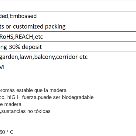
ero
más estable que la madera
co
, h
IG H
fuerza
,
puede
ser biodegradable
de madera
,
sustancias no tóxicas
5
0 ° C