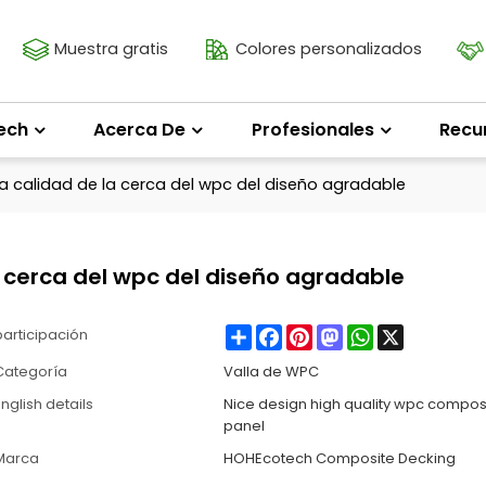
Muestra gratis
Colores personalizados
ech
Acerca De
Profesionales
Recu
 calidad de la cerca del wpc del diseño agradable
 cerca del wpc del diseño agradable
Share
Facebook
Pinterest
Mastodon
WhatsApp
X
participación
Categoría
Valla de WPC
nglish details
Nice design high quality wpc compos
panel
Marca
HOHEcotech Composite Decking