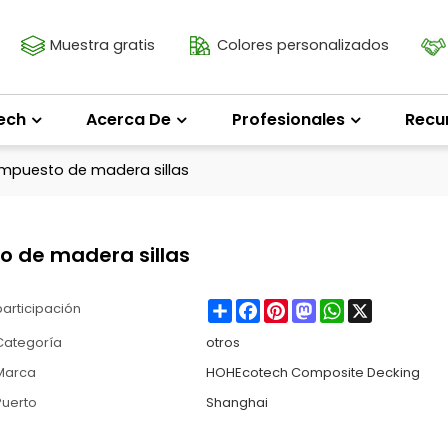
Muestra gratis
Colores personalizados
ech
Acerca De
Profesionales
Recu
mpuesto de madera sillas
o de madera sillas
Share
Facebook
Pinterest
Mastodon
WhatsApp
X
participación
Categoría
otros
Marca
HOHEcotech Composite Decking
Puerto
Shanghai