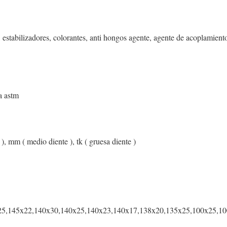
e, estabilizadores, colorantes, anti hongos agente, agente de acoplamient
a astm
 ), mm ( medio diente ), tk ( gruesa diente )
5,145x22,140x30,140x25,140x23,140x17,138x20,135x25,100x25,100