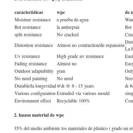
características
wpc
de 
Moisture resistance
a prueba de agua
Wate
Rot resistance
la antisepsia
Rot 
split
resistance
No cracked
Crac
Dist
Distortion resistance
Almost no contraction/de expansión
La 
Uv resistance
High grade uv resistance
Easi
Fading resistance
Almost no
Easy
Outdoor adaptability
gran
Onl
No need painting
No need
Need
Durable/la longevidad
@& @ 8 - 15 years
& #
Various configuration
Extruded via various mould
sim
Environment effect
Recyclable 100%
Con
2. huasu material de wpc
35% del medio ambiente los materiales de plástico ( grado un r