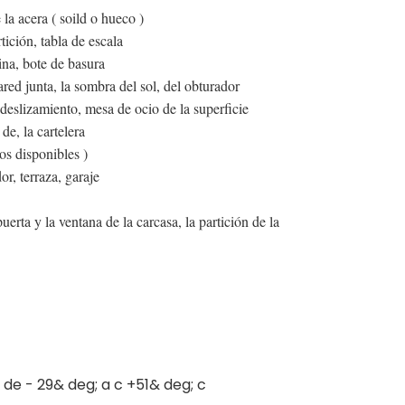
la acera ( soild o hueco )
tición, tabla de escala
cina, bote de basura
red junta, la sombra del sol, del obturador
 deslizamiento, mesa de ocio de la superficie
de, la cartelera
ios disponibles )
or, terraza, garaje
puerta y la ventana de la carcasa, la partición de la
 de - 29& deg; a c +51& deg; c