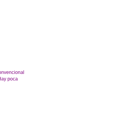
onvencional
 Hay poca