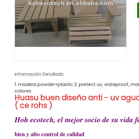
Información Detallada
1. madera powder+plastic 2. pretect uv, wateproof, mant
colores
Huasu buen diseño anti - uv agu
( ce rohs )
Hoh ecotech, el mejor socio de su vida fe
bien y alto control de calidad