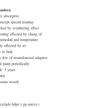
madera
r absorptive
except special treating
ked by weathering effect
orting effected by chang of
humedad and temperature
ly effected by uv
 to fade
y few of treatedowood adaptive
 paint periodically
& 3 years
plex
sume woods
eciclado hdpe y pp nueva )