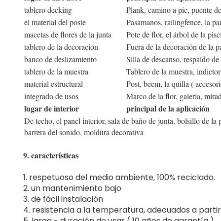
tablero decking
Plank, camino a pie, puente de 
el material del poste
Pasamanos, railingfence, la par
macetas de flores de la junta
Pote de flor, el árbol de la pis
tablero de la decoración
Fuera de la decoración de la pa
banco de deslizamiento
Silla de descanso, respaldo de
tablero de la muestra
Tablero de la muestra, indictor 
material estructural
Post, beem, la quilla ( accesor
integrado de usos
Marco de la flor, galería, mirad
lugar de interior
principal de la aplicación
De techo, el panel interior, sala de baño de junta, bolsillo de la 
barrera del sonido, moldura decorativa
9. características
1. respetuoso del medio ambiente, 100% reciclado.
2. un mantenimiento bajo
3. de fácil instalación
4. resistencia a la temperatura, adecuados a partir
5. larga - duración de usar ( 10 años de garantía )