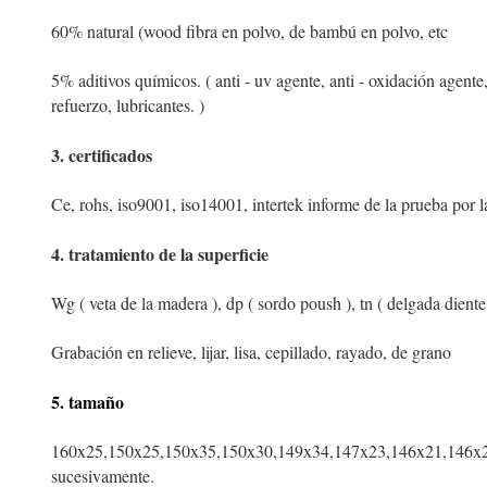
60% natural (wood fibra en polvo, de bambú en polvo, etc
5% aditivos químicos. ( anti - uv agente, anti - oxidación agent
refuerzo, lubricantes. )
3. certificados
Ce, rohs, iso9001, iso14001, intertek informe de la prueba por l
4. tratamiento de la superficie
Wg ( veta de la madera ), dp ( sordo poush ), tn ( delgada diente
Grabación en relieve, lijar, lisa, cepillado, rayado, de grano
5. tamaño
160x25,150x25,150x35,150x30,149x34,147x23,146x21,146x2
sucesivamente.