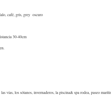
lo, café, gris, grey oscuro
 distancia 30-40cm
en.
s, las vías, los sótanos, invernaderos, la piscina& spa rodea, paseo marít