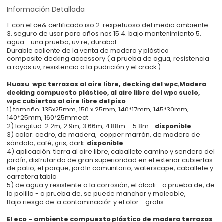
Información Detallada
1. con el ce& certificado iso 2. respetuoso del medio ambiente
3. seguro de usar para años nos 15 4. bajo mantenimiento 5.
agua - una prueba, uv re, durabal
Durable caliente de la venta de madera y plástico
composite decking accessory ( a prueba de agua, resistencia
a rayos uv, resistencia a la pudrición y el crack )
Huasu wpc terrazas al aire libre, decking del wpc
,
Madera
decking compuesto plástico, al aire libre del wpc suelo,
wpc cubiertas al aire libre del piso
1) tamaño: 135x25mm, 150 x 25mm, 140*17mm, 145*30mm,
140*25mm, 160*25mmect
2) longitud: 2.2m, 2.9m, 3.66m, 4.88m.... 5.8m
disponible
3) color: cedro, de madera, copper marrón, de madera de
sándalo, café, gris, dark
disponible
4) aplicación: tierra al aire libre, caballete camino y sendero del
jardín, disfrutando de gran superioridad en el exterior cubiertas
de patio, el parque, jardín comunitario, waterscape, caballete y
carretera tabla
5) de agua y resistente a la corrosión, el álcali - a prueba de, de
la polilla - a prueba de, se puede manchar y maleable,
Bajo riesgo de la contaminación y el olor - gratis
El eco - ambiente compuesto plástico de madera terrazas