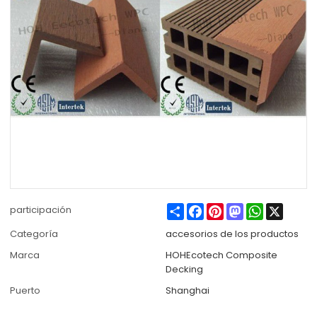
Share
Facebook
Pinterest
Mastodon
WhatsApp
X
participación
Categoría
accesorios de los productos
Marca
HOHEcotech Composite
Decking
Puerto
Shanghai