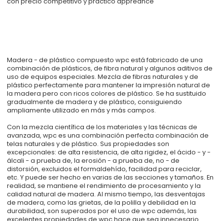
con precio competitivo y práctico appreance
Madera - de plástico compuesto wpc está fabricado de una
combinación de plásticos, de fibra natural y algunos aditivos de
uso de equipos especiales. Mezcla de fibras naturales y de
plástico perfectamente para mantener la impresión natural de
la madera pero con ricos colores de plástico. Se ha sustituido
gradualmente de madera y de plástico, consiguiendo
ampliamente utilizado en más y más campos.
Con la mezcla científica de los materiales y las técnicas de
avanzada, wpc es una combinación perfecta combinación de
telas naturales y de plástico. Sus propiedades son
excepcionales: de alta resistencia, de alta rigidez, el ácido - y -
álcali - a prueba de, la erosión - a prueba de, no - de
distorsión, excluidos el formaldehído, facilidad para reciclar,
etc. Y puede ser hecho en varias de las secciones y tamaños. En
realidad, se mantiene el rendimiento de procesamiento y la
calidad natural de madera. Al mismo tiempo, las desventajas
de madera, como las grietas, de la polilla y debilidad en la
durabilidad, son superados por el uso de wpc además, las
excelentes propiedades de wpc hace que sea innecesario