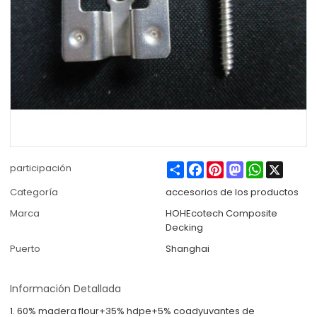
Share
Facebook
Pinterest
Mastodon
WhatsApp
X
participación
Categoría
accesorios de los productos
Marca
HOHEcotech Composite
Decking
Puerto
Shanghai
Información Detallada
1. 60% madera flour+35% hdpe+5% coadyuvantes de