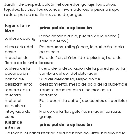
Jardín, de césped, balcón, el corredor, garaje, los patios,
tejados, las vías, los sótanos, invernaderos, la piscina& spa
rodea, paseo marítimo, zona de juegos
lugar al aire
principal de la aplicación
libre
Plank, camino a pie, puente de la acera (
tablero decking
soild o hueco )
el material del
Pasamanos, railingfence, la partición, tabla
poste
de escala
macetas de
Pote de flor, el árbol de la piscina, bote de
flores de la junta
basura
tablero de la
Fuera de la decoración de la pared junta, la
decoración
sombra del sol, del obturador
banco de
Silla de descanso, respaldo de
deslizamiento
deslizamiento, mesa de ocio de la superficie
tablero de la
Tablero de la muestra, indictor de, la
muestra
cartelera
material
Post, beem, la quilla ( accesorios disponibles
estructural
)
integrado de
Marco de la flor, galería, mirador, terraza,
usos
garaje
lugar de
principal de la aplicación
interior
De techo, el panel interior, sala de baño de junta, bolsillo de la