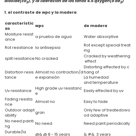
dioxide(co
), y la liberación de los tonos 4.6 qxygen(o de
)
2
2
1. el contraste de wpc y la madera
característic
wpc
de madera
as
Moisture resist
a prueba de agua
Water absorptive
ance
Rot except special treat
Rot resistance
la antisepsia
ing
Cracked by weathering
split
resistance
No cracked
effect
Distorting effected by c
Distortion resis
Almost no contraction/d
hang of
tance
e expansión
La humedad
and temperature
High grade uv resistanc
Uv resistance
Easily effected by uv
e
Fading resista
Almost no
Easy to fade
nce
Outdoor adapt
Only few of treatedowo
gran
ability
od adaptive
No need painti
No need
Need paint periodically
ng
Durable/la
@& @ 8 - 15 years
& #& 3 years