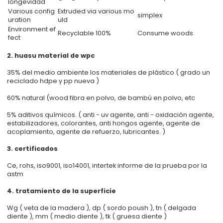
longevidad
Various config
Extruded via various mo
simplex
uration
uld
Environment ef
Recyclable 100%
Consume woods
fect
2. huasu material de wpc
35% del medio ambiente los materiales de plástico ( grado un
reciclado hdpe y pp nueva )
60% natural (wood fibra en polvo, de bambú en polvo, etc
5% aditivos químicos. ( anti - uv agente, anti - oxidación agente,
estabilizadores, colorantes, anti hongos agente, agente de
acoplamiento, agente de refuerzo, lubricantes. )
3. certificados
Ce, rohs, iso9001, iso14001, intertek informe de la prueba por la
astm
4. tratamiento de la superficie
Wg ( veta de la madera ), dp ( sordo poush ), tn ( delgada
diente ), mm ( medio diente ), tk ( gruesa diente )