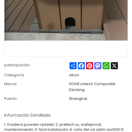
Share
Facebook
Pinterest
Mastodon
WhatsApp
X
participación
Categoría
otros
Marca
HOHEcotech Composite
Decking
Puerto
Shanghai
Información Detallada
1. madera powder+plastic 2. pretect uv, wateproof,
mantenimiento 3. fácil instalación 4. rohs del ce astm iso9001 5.