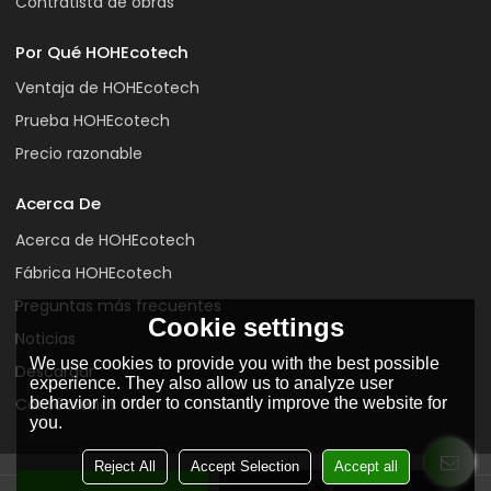
Contratista de obras
Por Qué HOHEcotech
Ventaja de HOHEcotech
Prueba HOHEcotech
Precio razonable
Acerca De
Acerca de HOHEcotech
Fábrica HOHEcotech
Preguntas más frecuentes
Cookie settings
Noticias
We use cookies to provide you with the best possible
Descargar
experience. They also allow us to analyze user
Contáctenos
behavior in order to constantly improve the website for
you.
Reject All
Accept Selection
Accept all