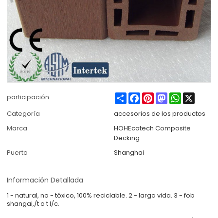
Share
Facebook
Pinterest
Mastodon
WhatsApp
X
participación
Categoría
accesorios de los productos
Marca
HOHEcotech Composite
Decking
Puerto
Shanghai
Información Detallada
1 - natural, no - tóxico, 100% reciclable. 2 - larga vida. 3 - fob
shangai,/t o t l/c.