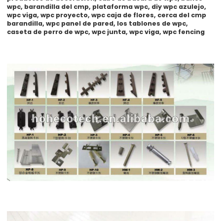
wpc, barandilla del cmp, plataforma wpc, diy wpc azulejo,
wpc viga, wpc proyecto, wpc caja de flores, cerca del cmp
barandilla, wpc panel de pared, los tablones de wpc,
caseta de perro de wpc, wpc junta, wpc viga, wpc fencing