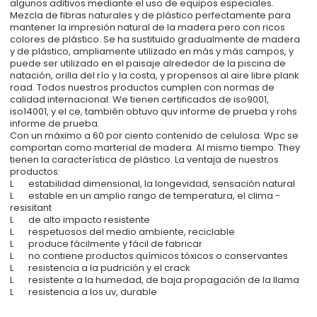
algunos aditivos mediante el uso de equipos especiales.
Mezcla de fibras naturales y de plástico perfectamente para
mantener la impresión natural de la madera pero con ricos
colores de plástico. Se ha sustituido gradualmente de madera
y de plástico, ampliamente utilizado en más y más campos, y
puede ser utilizado en el paisaje alrededor de la piscina de
natación, orilla del río y la costa, y propensos al aire libre plank
road. Todos nuestros productos cumplen con normas de
calidad internacional. We tienen certificados de iso9001,
iso14001, y el ce, también obtuvo quv informe de prueba y rohs
informe de prueba.
Con un máximo a 60 por ciento contenido de celulosa. Wpc se
comportan como marterial de madera. Al mismo tiempo. They
tienen la característica de plástico. La ventaja de nuestros
productos:
L estabilidad dimensional, la longevidad, sensación natural
L estable en un amplio rango de temperatura, el clima -
resisitant
L de alto impacto resistente
L respetuosos del medio ambiente, reciclable
L produce fácilmente y fácil de fabricar
L no contiene productos químicos tóxicos o conservantes
L resistencia a la pudrición y el crack
L resistente a la humedad, de baja propagación de la llama
L resistencia a los uv, durable