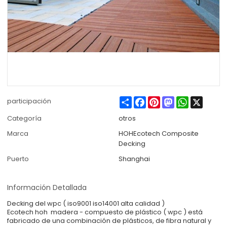
Share
Facebook
Pinterest
Mastodon
WhatsApp
X
participación
Categoría
otros
Marca
HOHEcotech Composite
Decking
Puerto
Shanghai
Información Detallada
Decking del wpc ( iso9001 iso14001 alta calidad )
Ecotech hoh madera - compuesto de plástico ( wpc ) está
fabricado de una combinación de plásticos, de fibra natural y