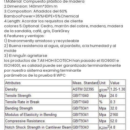
1.Material: Compuesto plástico de madera
2.Dimension: 140mm*30m m
3.Composition: Añadidos del 60%
BambooPower+35%HDPE+5%Chemical
4.Length: Acordar los requisitos de cliente
colores 5.Optional: Cedro, marrón del cobre, madera, madera
de la sandalia, café, gris, DarkGrey
6.Features y ventajas:
1) Environmently amistoso y recycleable
2) Buena resistencia al agua, al parásito, a la humedad y al
molde
3) El ninguÌn agrietarse
los productos de 7.All HOH ECOTECH han pasado el ISO9001 e
ISO14001, es calidad puede ser garantizado terminantemente
por nuestro sistema examing terminante
parámetros de la prueba 8.WPC