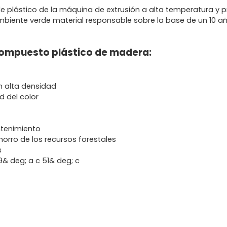
e plástico de la máquina de extrusión a alta temperatura y pr
mbiente verde material responsable sobre la base de un 10 a
 compuesto plástico de madera:
n alta densidad
d del color
ntenimiento
horro de los recursos forestales
s
9& deg; a c 51& deg; c