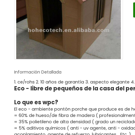
Información Detallada
1. ce/rohs 2. 10 años de garantía 3. aspecto elegante 
Eco - libre de pequeños de la casa del pe
Lo que es wpc?
El eco - ambiente pontón porche que produce es de 
= 60% de hueso/de fibra de madera ( profesionalmen
= 35% polietileno de alta densidad ( grado un recicla
= 5% aditivos químicos ( anti - uv agente, anti - oxid
acoplamiento, agente de refuerzo, lubricantes... Etc. )