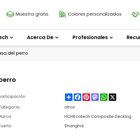
Muestra gratis
Colores personalizados
ech
Acerca De
Profesionales
Recu
asa del perro
perro
Share
Facebook
Pinterest
Mastodon
WhatsApp
X
participación
Categoría
otros
Marca
HOHEcotech Composite Decking
Puerto
Shanghai