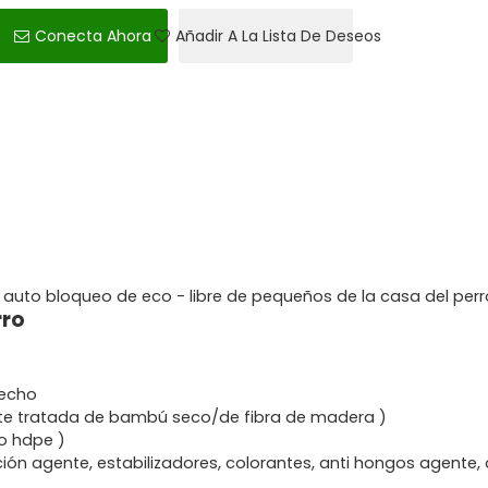
Conecta Ahora
Añadir A La Lista De Deseos
4. auto bloqueo de eco - libre de pequeños de la casa del perr
rro
hecho
te tratada de bambú seco/de fibra de madera )
do hdpe )
ación agente, estabilizadores, colorantes, anti hongos agente,