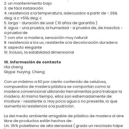
2. un mantenimiento bajo
3. de fácil instalación
4. resistencia a la temperatura, adecuados a partir de - 29&
deg; a c +51& deg; c
5. larga - duración de usar ( 10 años de garantía )
6. agua - una prueba, la humedad - a prueba de, de insectos -
a prueba de
7. con olor a madera, sensación muy natural
8. resistencia a los uv, resistente a la decoloración duradera
9. aspecto elegante
10. Incluso, la estabilidad dimensional
10. Información de contacto
rita cheng
Skype: huiying. Cheng
Con un máximo a 60 por ciento contenido de celulosa,
compuestos de madera plástica se comportan como la
madera convencional utilizando herramientas para trabajar la
madera. Al mismo tiempo, ellos son extremadamente de
mosture - resistente a. Hay poca agua o no presente, lo que
aumenta la resistencia a la pudrición.
La del medio ambiente amigable de plástico de madera al aire
libre de productos están hechos de:
Un. 35% polietileno de alta densidad ( grado un reciclado hdpe