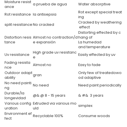
Moisture resist
a prueba de agua
Water absorptive
ance
Rot except special treat
Rot resistance
la antisepsia
ing
Cracked by weathering
split
resistance
No cracked
effect
Distorting effected by c
Distortion resis
Almost no contraction/d
hang of
tance
e expansión
La humedad
and temperature
High grade uv resistanc
Uv resistance
Easily effected by uv
e
Fading resista
Almost no
Easy to fade
nce
Outdoor adapt
Only few of treatedowo
gran
ability
od adaptive
No need painti
No need
Need paint periodically
ng
Durable/la
@& @ 8 - 15 years
& #& 3 years
longevidad
Various config
Extruded via various mo
simplex
uration
uld
Environment ef
Recyclable 100%
Consume woods
fect