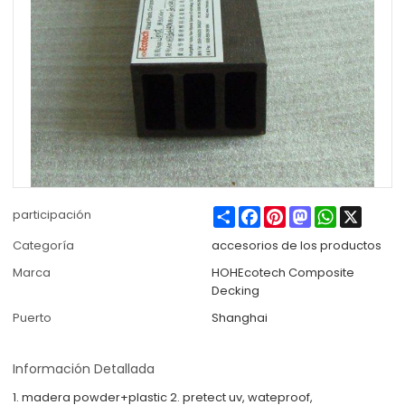
Share
Facebook
Pinterest
Mastodon
WhatsApp
X
participación
Categoría
accesorios de los productos
Marca
HOHEcotech Composite
Decking
Puerto
Shanghai
Información Detallada
1. madera powder+plastic 2. pretect uv, wateproof,