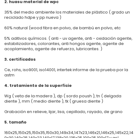
2. huasu material de wpc
35% del medio ambiente los materiales de plástico ( grado un
reciclado hdpe y pp nueva )
60% natural (wood fibra en polvo, de bambú en polvo, etc
5% aditivos químicos. ( anti - uv agente, anti - oxidación agente,
estabilizadores, colorantes, anti hongos agente, agente de
acoplamiento, agente de refuerzo, lubricantes. )
3. certificados
Ce, rohs, iso9001, iso14001, intertek informe de la prueba por la
astm
4. tratamiento de la superficie
Wg ( veta de la madera ), dp ( sordo poush ), tn ( delgada
diente ), mm ( medio diente ), tk ( gruesa diente )
Grabación en relieve, lijar, lisa, cepillado, rayado, de grano
5. tamaño
160x25,150x25,150x35,150x30,149x34,147x23,146x21,146x25,145x22,14
0x30,140x25,140x23,140x17,138x20,135x25,100x25,100x17 y así