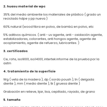
2. huasu material de wpc
35% del medio ambiente los materiales de plástico ( grado un
reciclado hdpe y pp nueva )
60% natural (wood fibra en polvo, de bambú en polvo, etc
5% aditivos químicos. ( anti - uv agente, anti - oxidación agente,
estabilizadores, colorantes, anti hongos agente, agente de
acoplamiento, agente de refuerzo, lubricantes. )
3. certificados
Ce, rohs, iso9001, iso14001, intertek informe de la prueba por la
astm
4. tratamiento de la superficie
Wg ( veta de la madera ), dp ( sordo poush ), tn ( delgada
diente ), mm ( medio diente ), tk ( gruesa diente )
Grabación en relieve, lijar, lisa, cepillado, rayado, de grano
5. tamaño