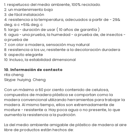
1. respetuoso del medio ambiente, 100% reciclado.
2. un mantenimiento bajo
3. de fácil instalación
4. resistencia a la temperatura, adecuados a partir de - 29&
deg; a c +51& deg; c
5. larga - duración de usar ( 10 años de garantía )
6. agua - una prueba, la humedad - a prueba de, de insectos -
a prueba de
7. con olor a madera, sensación muy natural
8. resistencia a los uv, resistente a la decoloración duradera
9. aspecto elegante
10. Incluso, la estabilidad dimensional
10. Información de contacto
rita cheng
Skype: huiying. Cheng
Con un máximo a 60 por ciento contenido de celulosa,
compuestos de madera plástica se comportan como la
madera convencional utilizando herramientas para trabajar la
madera. Al mismo tiempo, ellos son extremadamente de
mosture - resistente a. Hay poca agua o no presente, lo que
aumenta la resistencia a la pudrición.
La del medio ambiente amigable de plástico de madera al aire
libre de productos están hechos de: