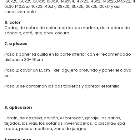
160x25,150x25,150x35,150x30,149x34,147x23,146x21,146x25,145x22,14
0x30,140x25,140x23,140x17,138x20,135x25,100x25,100x17 y así
sucesivamente.
6. color
Cedro, de cobre de color marrón, de madera, de madera de
sándalo, café, gris, grey oscuro
7. a plazos
Paso 1: poner la quilla en la parte inferior con el recomendado
distancia 30-40cm
Paso 2: cavar un 1.5cm - del agujero profundo y poner el clavo
en.
Paso 3: se combinan los dos tableros y apretar el tornillo.
8. aplicación
Jardín, de césped, balcón, el corredor, garaje, los patios,
tejados, las vías, los sótanos, invernaderos, la piscina& spa
rodea, paseo marítimo, zona de juegos
lugar al aire