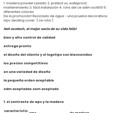
1. madera powder+plastic 2. pretect uv, wateproof,
mantenimiento 3. fácil instalación 4. rohs del ce astm iso9001 5.
diferentes colores
De la promoción! Reciclado de agua - una prueba decorativos
wpc decking cover ( ce rohs )
Hoh ecotech, el mejor socio de su vida feliz!
bien y alto control de calidad
entrega pronto
el diseño del cliente y el logotipo son bienvenidos
los precios competitivos
en una variedad de diseño
la pequeña orden aceptable
odm aceptadas oem aceptado
1. el contraste de wpc y la madera
característic
wpc
de madera