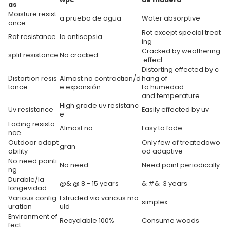
as
Moisture resist
a prueba de agua
Water absorptive
ance
Rot except special treat
Rot resistance
la antisepsia
ing
Cracked by weathering
split
resistance
No cracked
effect
Distorting effected by c
Distortion resis
Almost no contraction/d
hang of
tance
e expansión
La humedad
and temperature
High grade uv resistanc
Uv resistance
Easily effected by uv
e
Fading resista
Almost no
Easy to fade
nce
Outdoor adapt
Only few of treatedowo
gran
ability
od adaptive
No need painti
No need
Need paint periodically
ng
Durable/la
@& @ 8 - 15 years
& #& 3 years
longevidad
Various config
Extruded via various mo
simplex
uration
uld
Environment ef
Recyclable 100%
Consume woods
fect