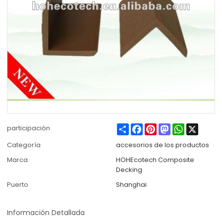
Share
Facebook
Pinterest
Mastodon
WhatsApp
X
participación
Categoría
accesorios de los productos
Marca
HOHEcotech Composite
Decking
Puerto
Shanghai
Información Detallada