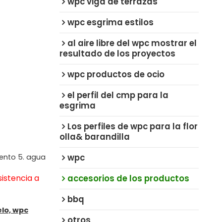
wpc viga de terrazas
wpc esgrima estilos
al aire libre del wpc mostrar el
resultado de los proyectos
wpc productos de ocio
el perfil del cmp para la
esgrima
Los perfiles de wpc para la flor
olla& barandilla
wpc
iento 5. agua
accesorios de los productos
istencia a
bbq
elo, wpc
otros