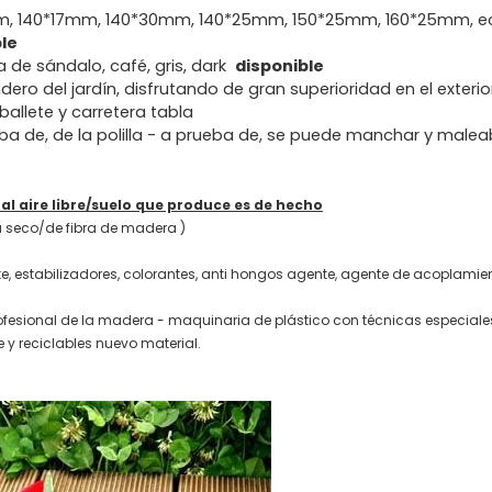
m, 140*17mm, 140*30mm, 140*25mm, 150*25mm, 160*25mm, e
le
 de sándalo, café, gris, dark
disponible
endero del jardín, disfrutando de gran superioridad en el exteri
ballete y carretera tabla
ueba de, de la polilla - a prueba de, se puede manchar y malea
l aire libre/suelo que produce es de hecho
 seco/de fibra de madera )
nte, estabilizadores, colorantes, anti hongos agente, agente de acoplamie
sional de la madera - maquinaria de plástico con técnicas especiales,
 y reciclables nuevo material.