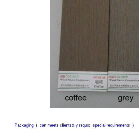
Packaging ( can meets clients& y rsquo; special requirements )