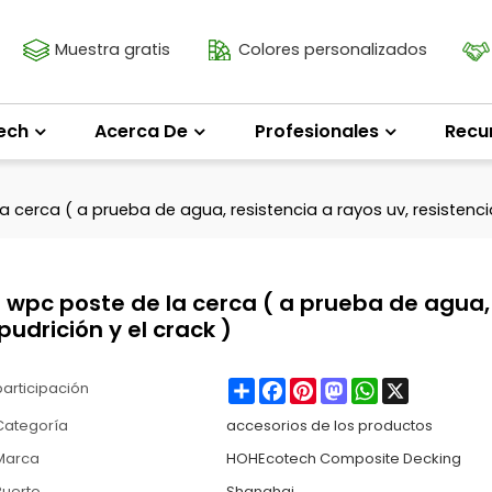
Muestra gratis
Colores personalizados
ech
Acerca De
Profesionales
Recu
cerca ( a prueba de agua, resistencia a rayos uv, resistencia 
 wpc poste de la cerca ( a prueba de agua,
pudrición y el crack )
Share
Facebook
Pinterest
Mastodon
WhatsApp
X
participación
Categoría
accesorios de los productos
Marca
HOHEcotech Composite Decking
Puerto
Shanghai