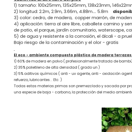
1) tamaño: 100x25mm, 135x25mm, 138x23mm, 146x22m
2) longitud: 2.2m, 2.9m, 3.66m, 4.88m.... 5.8m
disponib
3) color: cedro, de madera, copper marrón, de madera
4) aplicación: tierra al aire libre, caballete camino y s
de patio, el parque, jardín comunitario, waterscape, ca
5) de agua y resistente a la corrosión, el álcali - a pr
Bajo riesgo de la contaminación y el olor - gratis
El eco - ambiente compuesto plástico de madera terrazas a
1) 60% de madera en polvo ( profesionalmente tratada de bambú
2) 35% polietileno de alta densidad ( grado un )
3) 5% aditivos químicos ( anti - uv agente, anti - oxidación age
refuerzo, lubricantes... Etc. )
Todas estas materias primas son premezclado y sacada por profe
una especie de baja - carbono, la protección del medio ambiente