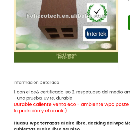
Información Detallada
1. con el ce& certificado iso 2. respetuoso del medio 
- una prueba, uv re, durable
Durable caliente venta eco - ambiente wpc poste de
la pudrición y el crack )
Huasu wpc terrazas al aire libre, decking del wpc
,
Ma
cubiertas al aire libre del piso