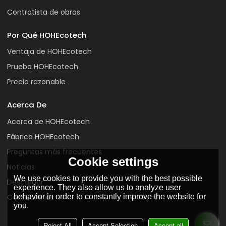
Contratista de obras
Por Qué HOHEcotech
Ventaja de HOHEcotech
Prueba HOHEcotech
Precio razonable
Acerca De
Acerca de HOHEcotech
Fábrica HOHEcotech
Preguntas más frecuentes
Cookie settings
Noticias
We use cookies to provide you with the best possible
Descargar
experience. They also allow us to analyze user
Contáctenos
behavior in order to constantly improve the website for
you.
Reject All
Accept Selection
Accept all